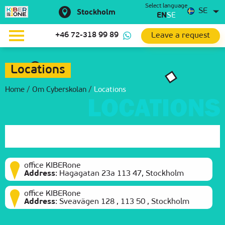
Select language
SE
Stockholm
EN
SE
Leave a request
+46 72-318 99 89
Locations
Home
/
Om Сyberskolan
/
Locations
office KIBERone
Address
:
Hagagatan 23a 113 47, Stockholm
office KIBERone
Address
:
Sveavägen 128 , 113 50 , Stockholm