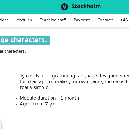
Stockholm
tions
Modules
Teaching staff
Payment
Contacts
+46
ge characters.
e characters.
Tynker is a programming language designed specif
build an app or make your own game, the easy dr
really simple.
Module duration - 1 month
Age - from 7 y.o