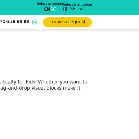
Select language
Select a language
SE
EN
SE
Leave a request
 72-318 99 89
ically for kids. Whether you want to
ag-and-drop visual blocks make it