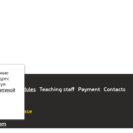
ожие
дрес
зуя
tions
Modules
Teaching staff
Payment
Contacts
итикой
tions, please
com