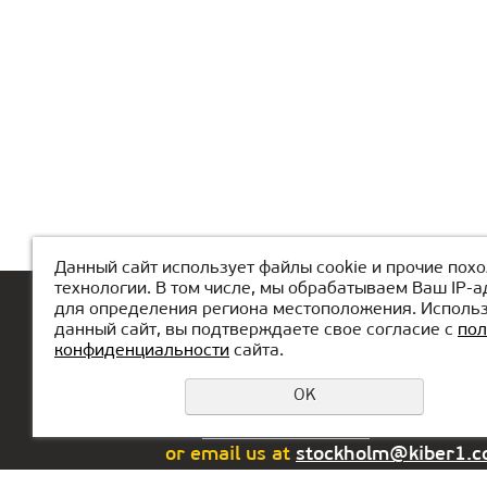
Данный сайт использует файлы cookie и прочие пох
технологии. В том числе, мы обрабатываем Ваш IP-а
для определения региона местоположения. Исполь
Home page
Om Сyberskolan
Vaca
данный сайт, вы подтверждаете свое согласие с
пол
конфиденциальности
сайта.
OK
If you have any questions or sugges
call
+46 72-318 99 89
or email us at
stockholm@kiber1.