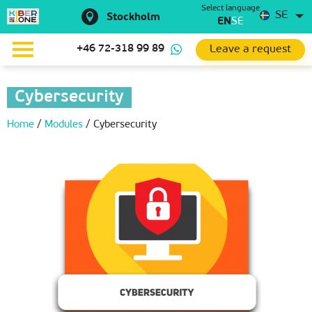
Select language
SE
Stockholm
EN
SE
Leave a request
+46 72-318 99 89
Cybersecurity
Home
/
Modules
/
Cybersecurity