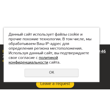
Данный сайт использует файлы cookie и
прочие похожие технологии. В том числе, мы
обрабатываем Ваш IP-адрес для
определения региона местоположения.
If you have any questions or suggestions, please call
+46
Используя данный сайт, вы подтверждаете
72-318 99 89
свое согласие с
политикой
or email us at
stockholm@kiber1.com
конфиденциальности
сайта.
OK
Leave a request
Privacy Policy
Branch contacts:
Head office in UAE: