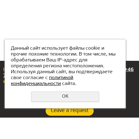
Данный сайт использует файлы cookie и
прочие похожие технологии. В том числе, мы
обрабатываем Ваш IP-адрес для
определения региона местоположения.
If you have any questions or suggestions, please call
+46
Используя данный сайт, вы подтверждаете
72-318 99 89
свое согласие с
политикой
or email us at
stockholm@kiber1.com
конфиденциальности
сайта.
OK
Leave a request
Privacy Policy